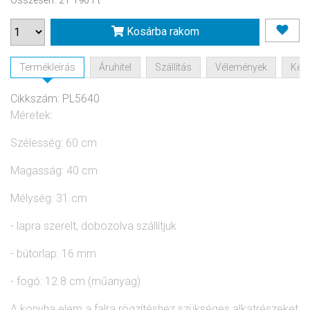
Összesen
:
21 190 Ft
Kosárba rakom
Termékleírás
Áruhitel
Szállítás
Vélemények
Kérd
Cikkszám: PL5640
Méretek:
Szélesség: 60 cm
Magasság: 40 cm
Mélység: 31 cm
- lapra szerelt, dobozolva szállítjuk
- bútorlap: 16 mm
- fogó: 12.8 cm (műanyag)
A konyha elem a falra rögzítéshez szükséges alkatrészeket