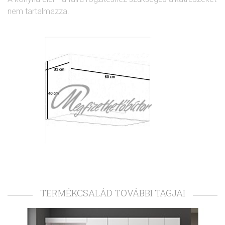
nem tartalmazza.
TERMÉKCSALÁD TOVÁBBI TAGJAI