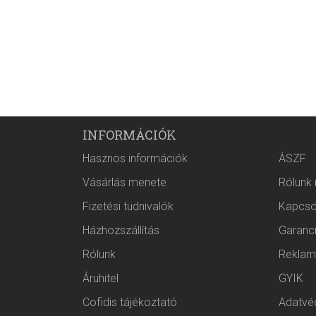
INFORMÁCIÓK
Hasznos információk
ÁSZF
Vásárlás menete
Rólunk
Fizetési tudnivalók
Kapcso
Házhozszállítás
Garanc
Rólunk
Reklam
Áruhitel
GYIK
Cofidis tájékoztató
Adatvéd