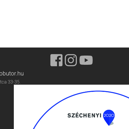
obutor.hu
tca 33-35.