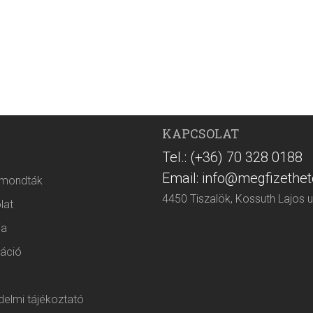
KAPCSOLAT
Tel.: (+36) 70 328 0188
Email: info@megfizethet
 mondták
4450 Tiszalök, Kossuth Lajos u
lat
ia
áció
elmi tájékoztató