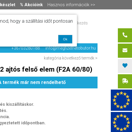
készlet
% Akcióink
Hasznos információk >>
od, hogy a szállítási időt pontosan
ítás
Regisztráció / bejelentkezés
alók
0 termék
-
0 Ft
olat
Ok
+36703280188
info@megfizethetobutor.hu
kategória
következő termék >
 2 ajtós felső elem (F2A 60/80)
A termék már nem rendelhető
s kiszállításkor.
tés.
ancia.
egyeztetett időpontban.