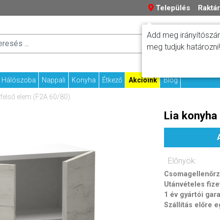
Település
Raktár
Add meg irányítószám
Száll
Fizetési tudniv
meg tudjuk határozni!
Kapcs
Hálószoba
Nappali
Konyha
Étkező
Akcióink
Blog
 felső elem (F2A 60/80)
Lia konyha
Előnyök:
Csomagellenőrzé
Utánvételes fize
1 év gyártói gar
Szállítás előre 