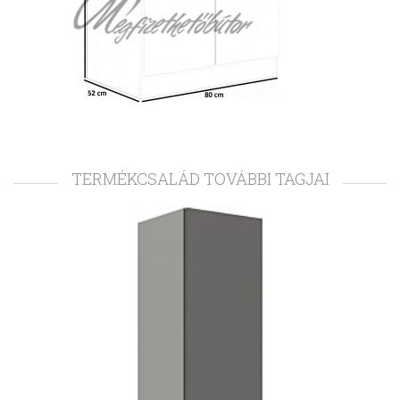
TERMÉKCSALÁD TOVÁBBI TAGJAI