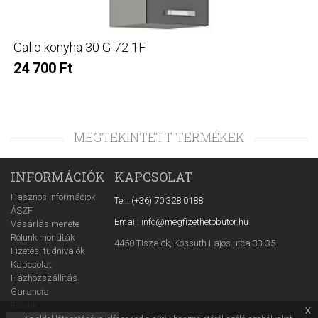
Galio konyha 30 G-72 1F
24 700 Ft
MEGTEKINTETT TERMÉKEK
INFORMÁCIÓK
KAPCSOLAT
Hasznos információk
Tel.: (+36) 70 328 0188
ÁSZF
Email: info@megfizethetobutor.hu
Vásárlás menete
Rólunk mondták
4450 Tiszalök, Kossuth Lajos utca 33-35.
Fizetési tudnivalók
Kapcsolat
Házhozszállítás
Garancia
Rólunk
x