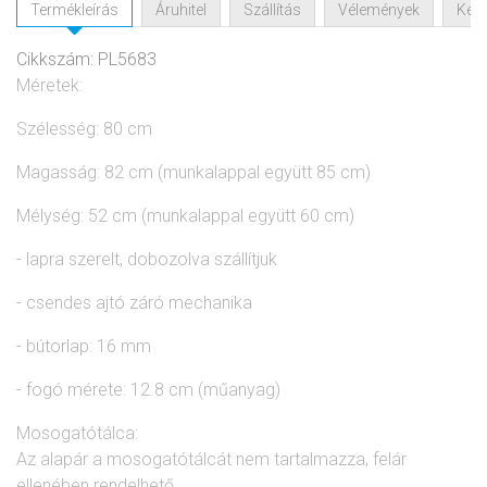
Termékleírás
Áruhitel
Szállítás
Vélemények
Kérd
Cikkszám: PL5683
Méretek:
Szélesség: 80 cm
Magasság: 82 cm (munkalappal együtt 85 cm)
Mélység: 52 cm (munkalappal együtt 60 cm)
- lapra szerelt, dobozolva szállítjuk
- csendes ajtó záró mechanika
- bútorlap: 16 mm
- fogó mérete: 12.8 cm (műanyag)
Mosogatótálca:
Az alapár a mosogatótálcát nem tartalmazza, felár
ellenében rendelhető.