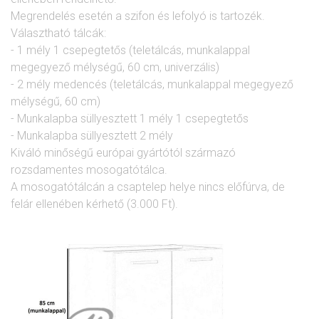
Megrendelés esetén a szifon és lefolyó is tartozék.
Választható tálcák:
- 1 mély 1 csepegtetős (teletálcás, munkalappal
megegyező mélységű, 60 cm, univerzális)
- 2 mély medencés (teletálcás, munkalappal megegyező
mélységű, 60 cm)
- Munkalapba süllyesztett 1 mély 1 csepegtetős
- Munkalapba süllyesztett 2 mély
Kiváló minőségű európai gyártótól származó
rozsdamentes mosogatótálca.
A mosogatótálcán a csaptelep helye nincs előfúrva, de
felár ellenében kérhető (3.000 Ft).