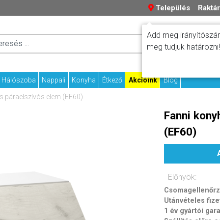
Település
Raktár
Add meg irányítószám
Száll
Fizetési tudniv
meg tudjuk határozni!
Kapcs
Hálószoba
Nappali
Konyha
Étkező
Akcióink
Blog
s páraelszívós elem (EF60)
Fanni kony
(EF60)
Előnyök:
Csomagellenőrzé
Utánvételes fize
1 év gyártói gar