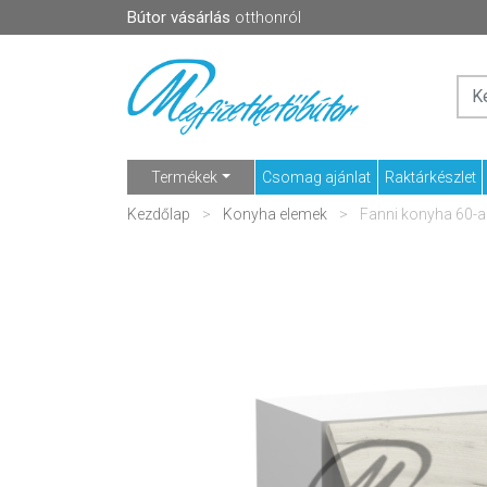
Bútor vásárlás
otthonról
Termékek
Csomag ajánlat
Raktárkészlet
Kezdőlap
Konyha elemek
Fanni konyha 60-a