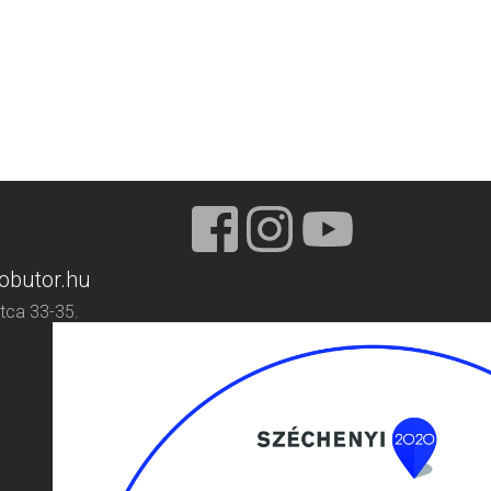
obutor.hu
tca 33-35.