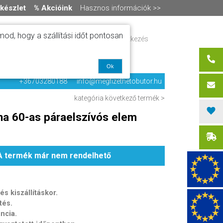
készlet
% Akcióink
Hasznos információk >>
od, hogy a szállítási időt pontosan
ítás
Regisztráció / bejelentkezés
alók
0 termék
-
0 Ft
olat
Ok
+36703280188
info@megfizethetobutor.hu
kategória
következő termék >
ha 60-as páraelszívós elem
A termék már nem rendelhető
s kiszállításkor.
tés.
ancia.