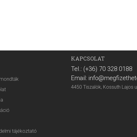
KAPCSOLAT
Tel.: (+36) 70 328 0188
Email: info@megfizethet
 mondták
4450 Tiszalök, Kossuth Lajos u
lat
ia
áció
elmi tájékoztató