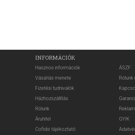
INFORMÁCIÓK
Hasznos információk
ÁSZF
Vásárlás menete
Rólunk
Fizetési tudnivalók
Kapcso
Házhozszállítás
Garanc
Rólunk
Reklam
Áruhitel
GYIK
Cofidis tájékoztató
Adatvéd