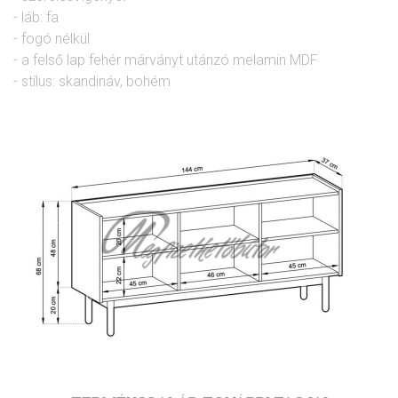
- láb: fa
- fogó nélkül
- a felső lap fehér márványt utánzó melamin MDF
- stílus: skandináv, bohém