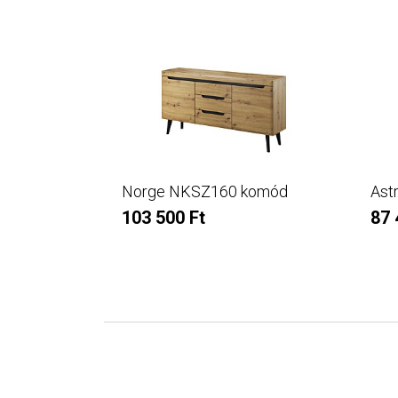
Norge NKSZ160 komód
Ast
103 500 Ft
87 