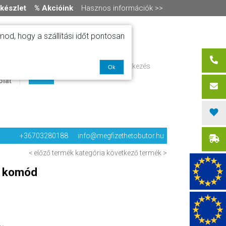
készlet
% Akcióink
Hasznos információk >>
od, hogy a szállítási időt pontosan
ítás
Regisztráció / bejelentkezés
Ok
alók
0 termék
-
0 Ft
olat
+36703280188
info@megfizethetobutor.hu
< előző termék
kategória
következő termék >
4 komód