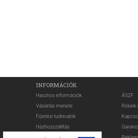
INFORMÁCIÓK
Hasznos információk
ÁSZF
Vásárlás menete
Rólunk
Fizetési tudnivalók
Kapcso
Házhozszállítás
Garanc
Rólunk
Reklam