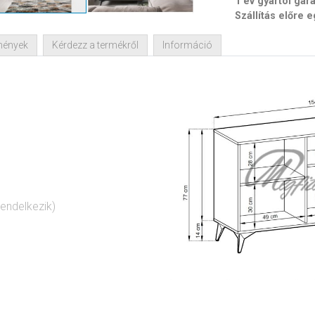
1 év gyártói gar
Szállítás előre 
mények
Kérdezz a termékről
Információ
endelkezik)