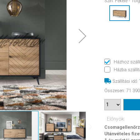
Szín:
Fekete - Töl
Házhoz száll
Házba szállít
Szállítási idő
:
Összesen
:
71 390
Előnyök:
Csomagellenőrzé
Utánvételes fize