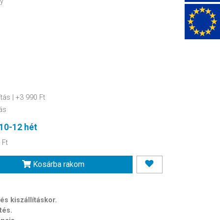
gy
ítás
| +3 990 Ft
ás
10-12 hét
 Ft
Kosárba rakom
s kiszállításkor.
tés.