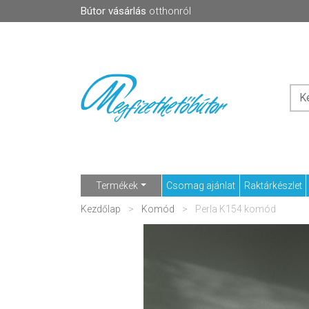
Bútor vásárlás
otthonról
Termékek
Csomag ajánlat
Raktárkészlet
Kezdőlap
Komód
Perla K154 komód