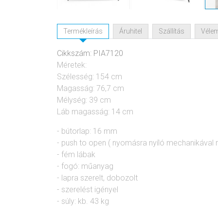
Termékleírás
Áruhitel
Szállítás
Véle
Cikkszám: PIA7120
Méretek:
Szélesség: 154 cm
Magasság: 76,7 cm
Mélység: 39 cm
Láb magasság: 14 cm
- bútorlap: 16 mm
-
push to open ( nyomásra nyíló mechanikával r
- fém lábak
- fogó: műanyag
- lapra szerelt, dobozolt
- szerelést igényel
- súly: kb. 43 kg