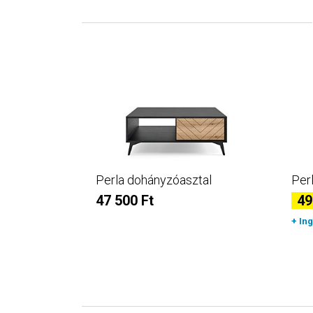
Perla dohányzóasztal
Per
47 500 Ft
49
360 Ft
+ In