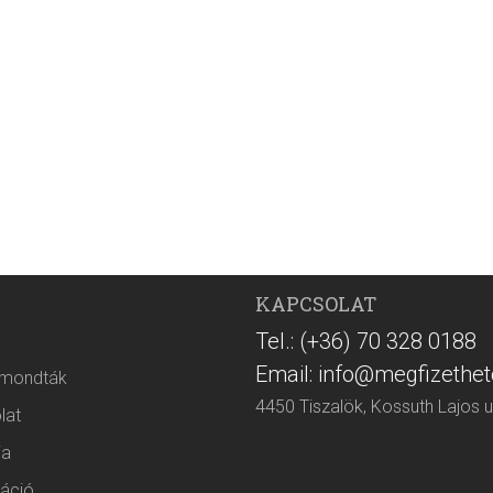
KAPCSOLAT
Tel.: (+36) 70 328 0188
Email: info@megfizethet
 mondták
4450 Tiszalök, Kossuth Lajos u
lat
ia
áció