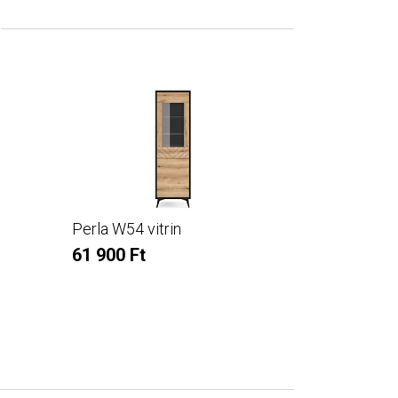
Perla W54 vitrin
Perla KSZ
61 900 Ft
79 600 Ft