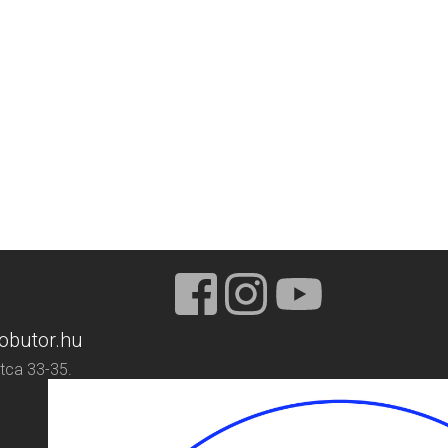
obutor.hu
tca 33-35.