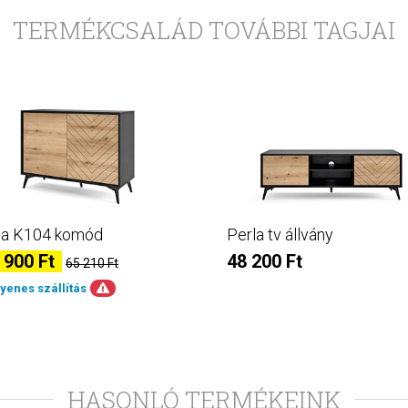
TERMÉKCSALÁD TOVÁBBI TAGJAI
la K104 komód
Perla tv állvány
 900 Ft
48 200 Ft
65 210 Ft
gyenes szállítás
HASONLÓ TERMÉKEINK