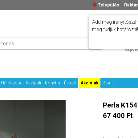
Település
Raktár
Add meg irányítószám
meg tudjuk határozni!
Száll
Fizetési tudniv
Kapcs
Hálószoba
Nappali
Konyha
Étkező
Akcióink
Blog
Perla K15
67 400 Ft