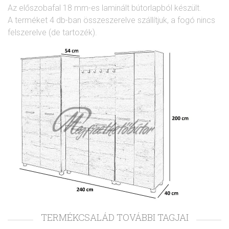
Az előszobafal 18 mm-es laminált bútorlapból készült.
A terméket 4 db-ban összeszerelve szállítjuk, a fogó nincs
felszerelve (de tartozék).
TERMÉKCSALÁD TOVÁBBI TAGJAI