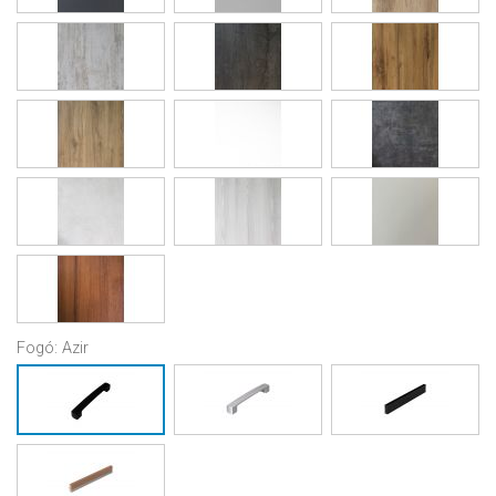
Fogó:
Azir