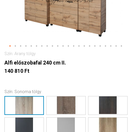
Szín: Arany tölgy
Alfi előszobafal 240 cm II.
140 810 Ft
Szín:
Sonoma tölgy