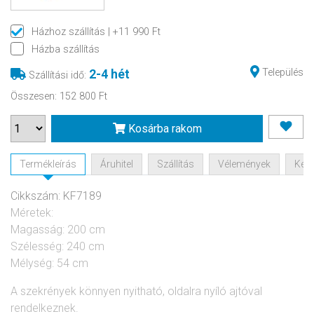
Házhoz szállítás
| +11 990 Ft
Házba szállítás
Település
2-4 hét
Szállítási idő
:
Összesen
:
152 800 Ft
Kosárba rakom
Termékleírás
Áruhitel
Szállítás
Vélemények
Kérd
Cikkszám: KF7189
Méretek:
Magasság: 200 cm
Szélesség: 240 cm
Mélység: 54 cm
A szekrények könnyen nyitható, oldalra nyíló ajtóval
rendelkeznek.