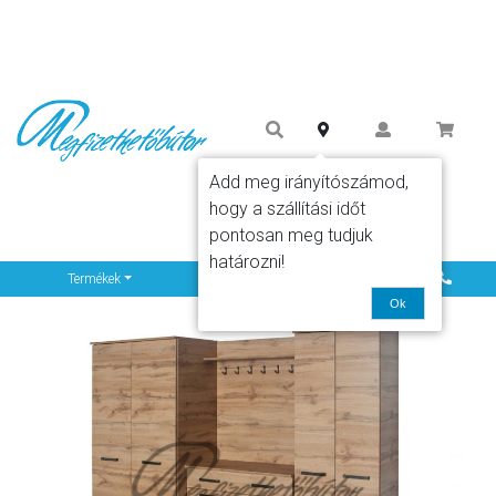
Add meg irányítószámod,
hogy a szállítási időt
pontosan meg tudjuk
határozni!
Info
Termékek
Ok