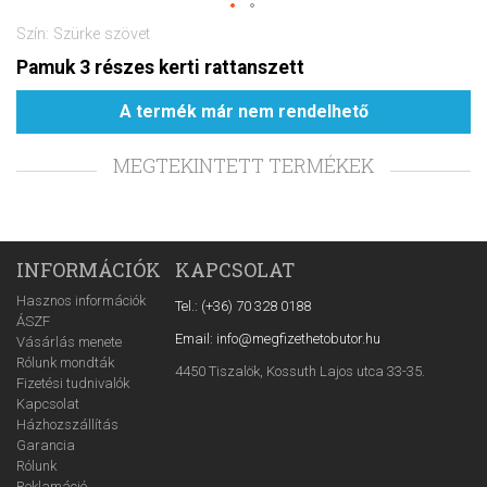
Szín: Szürke szövet
Pamuk 3 részes kerti rattanszett
A termék már nem rendelhető
MEGTEKINTETT TERMÉKEK
INFORMÁCIÓK
KAPCSOLAT
Hasznos információk
Tel.: (+36) 70 328 0188
ÁSZF
Email: info@megfizethetobutor.hu
Vásárlás menete
Rólunk mondták
4450 Tiszalök, Kossuth Lajos utca 33-35.
Fizetési tudnivalók
Kapcsolat
Házhozszállítás
Garancia
Rólunk
Reklamáció