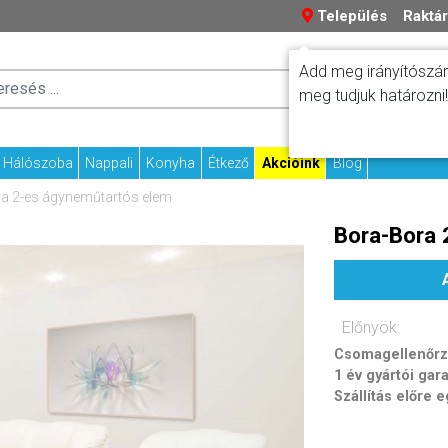
Település
Raktár
Add meg irányítószám
Száll
Fizetési tudniv
meg tudjuk határozni!
Kapcs
Hálószoba
Nappali
Konyha
Étkező
Akcióink
Blog
a 2-es ágyneműtartós elem
Bora-Bora 
Előnyök:
Csomagellenőrzé
1 év gyártói gar
Szállítás előre 