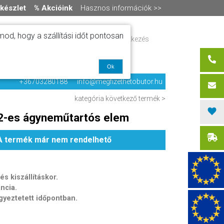
készlet
% Akcióink
Hasznos információk >>
od, hogy a szállítási időt pontosan
ítás
Regisztráció / bejelentkezés
alók
0 termék
-
0 Ft
olat
Ok
+36703280188
info@megfizethetobutor.hu
kategória
következő termék >
2-es ágyneműtartós elem
A termék már nem rendelhető
s kiszállításkor.
ancia.
egyeztetett időpontban.