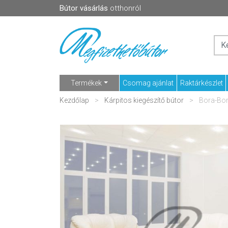
Bútor vásárlás
otthonról
Termékek
Csomag ajánlat
Raktárkészlet
Kezdőlap
Kárpitos kiegészítő bútor
Bora-Bor