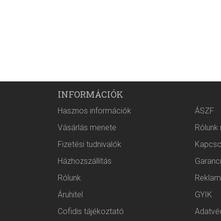
INFORMÁCIÓK
Hasznos információk
ÁSZF
Vásárlás menete
Rólunk
Fizetési tudnivalók
Kapcso
Házhozszállítás
Garanc
Rólunk
Reklam
Áruhitel
GYIK
Cofidis tájékoztató
Adatvéd