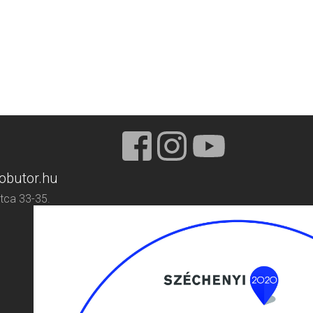
obutor.hu
tca 33-35.