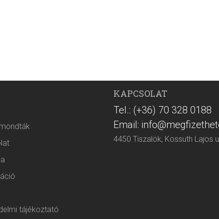
KAPCSOLAT
Tel.: (+36) 70 328 0188
Email: info@megfizethet
 mondták
4450 Tiszalök, Kossuth Lajos u
lat
ia
áció
elmi tájékoztató