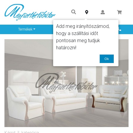
Add meg irányítószámod,
Info
Termékek
hogy a szállítási időt
pontosan meg tudjuk
határozni!
Ok
Kárpit: II. kategória