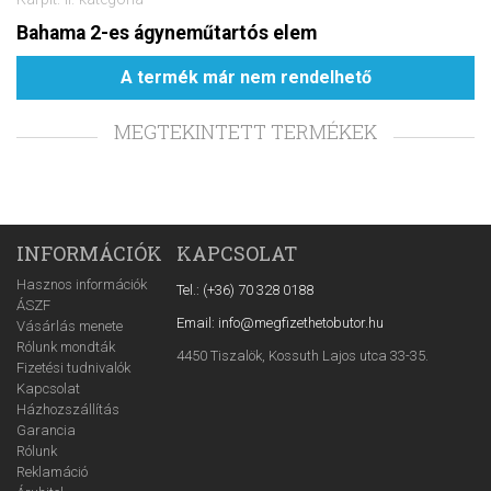
Bahama 2-es ágyneműtartós elem
A termék már nem rendelhető
MEGTEKINTETT TERMÉKEK
INFORMÁCIÓK
KAPCSOLAT
Hasznos információk
Tel.: (+36) 70 328 0188
ÁSZF
Email: info@megfizethetobutor.hu
Vásárlás menete
Rólunk mondták
4450 Tiszalök, Kossuth Lajos utca 33-35.
Fizetési tudnivalók
Kapcsolat
Házhozszállítás
Garancia
Rólunk
Reklamáció