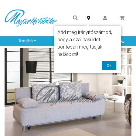
Add meg irányítószámod,
hogy a szállítási időt
Info
Termékek
pontosan meg tudjuk
határozni!
Ok