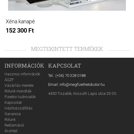
Xéna kanapé
152 300 Ft
MEGTEKINTETT TERMÉKEK
INFORMÁCIÓK
KAPCSOLAT
Hasznos információk
Tel.: (+36) 70 328 0188
ÁSZF
Email: info@megfizethetobutor.hu
Vásárlás menete
Rólunk mondták
4450 Tiszalök, Kossuth Lajos utca 33-35.
Fizetési tudnivalók
Kapcsolat
Házhozszállítás
Garancia
Rólunk
Reklamáció
Áruhitel