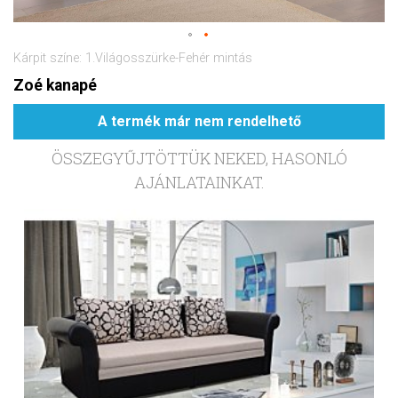
Kárpit színe: 1.Világosszürke-Fehér mintás
Zoé kanapé
A termék már nem rendelhető
ÖSSZEGYŰJTÖTTÜK NEKED, HASONLÓ
AJÁNLATAINKAT.