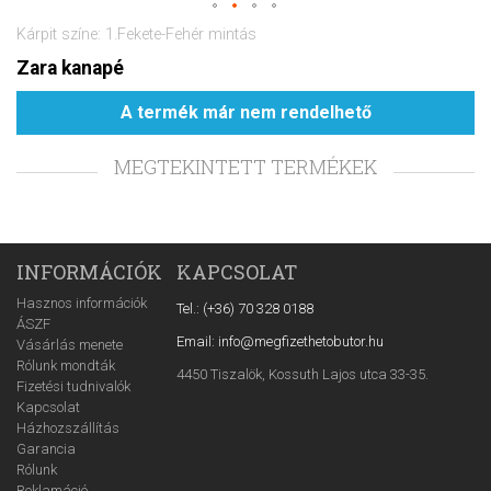
Kárpit színe: 1.Fekete-Fehér mintás
Zara kanapé
A termék már nem rendelhető
MEGTEKINTETT TERMÉKEK
INFORMÁCIÓK
KAPCSOLAT
Hasznos információk
Tel.: (+36) 70 328 0188
ÁSZF
Email: info@megfizethetobutor.hu
Vásárlás menete
Rólunk mondták
4450 Tiszalök, Kossuth Lajos utca 33-35.
Fizetési tudnivalók
Kapcsolat
Házhozszállítás
Garancia
Rólunk
Reklamáció