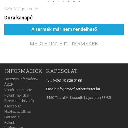
Szín: Világos nude
Dora kanapé
A termék már nem rendelhető
MEGTEKINTETT TERMÉKEK
INFORMÁCIÓK
KAPCSOLAT
Hasznos információk
Tel.: (+36) 70 328 0188
ÁSZF
Email: info@megfizethetobutor.hu
Vásárlás menete
Rólunk mondták
4450 Tiszalök, Kossuth Lajos utca 33-35.
Fizetési tudnivalók
Kapcsolat
Házhozszállítás
Garancia
Rólunk
Reklamáció