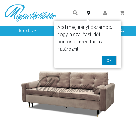
Add meg irányítószámod,
Info
Termékek
hogy a szállítási időt
pontosan meg tudjuk
határozni!
Ok