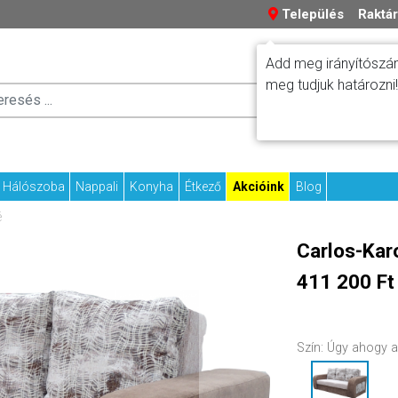
Település
Raktár
Add meg irányítószám
meg tudjuk határozni!
Száll
Fizetési tudniv
Kapcs
Hálószoba
Nappali
Konyha
Étkező
Akcióink
Blog
é
Carlos-Kar
411 200 Ft
Szín:
Úgy ahogy a