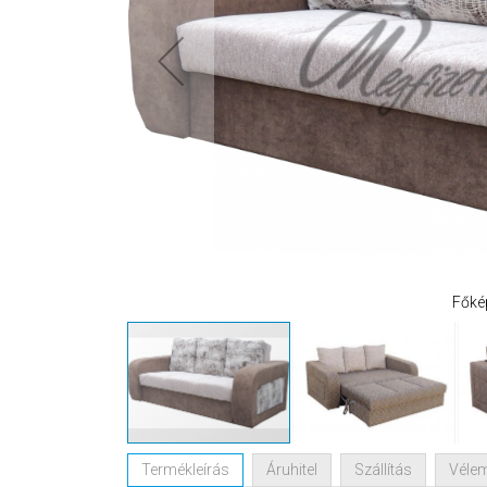
Főké
Termékleírás
Áruhitel
Szállítás
Véle