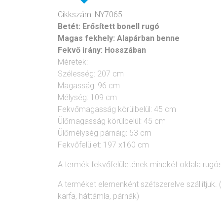
Cikkszám: NY7065
Betét:
Erősített bonell rugó
Magas fekhely:
Alapárban benne
Fekvő irány:
Hosszában
Méretek:
Szélesség: 207 cm
Magasság: 96 cm
Mélység: 109 cm
Fekvőmagasság körülbelül: 45 cm
Ülőmagasság körülbelül: 45 cm
Ülőmélység párnáig: 53 cm
Fekvőfelület: 197 x160 cm
A termék fekvőfelületének mindkét oldala rugós,
A terméket elemenként szétszerelve szállítjuk. (
karfa, háttámla, párnák)