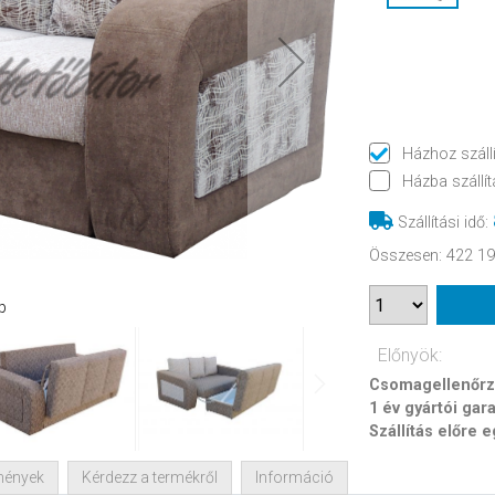
Házhoz száll
Házba szállít
Szállítási idő
:
Összesen
:
422 19
p
Előnyök:
Csomagellenőrzé
1 év gyártói gar
Szállítás előre 
mények
Kérdezz a termékről
Információ