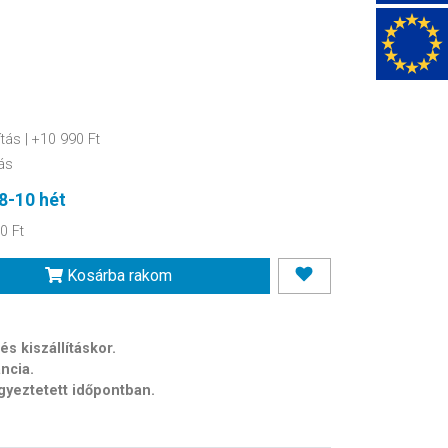
ítás
| +10 990 Ft
ás
8-10 hét
0 Ft
Kosárba rakom
Nyitott
s kiszállításkor.
ancia.
egyeztetett időpontban.