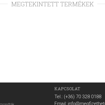
MEGTEKINTETT TERMÉKEK
KAPCSOLAT
Tel.: (+36) 70 328 0188
Email: info@megfizethet
 mondták