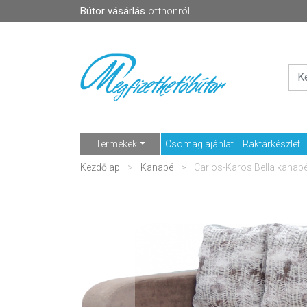
Bútor vásárlás
otthonról
Termékek
Csomag ajánlat
Raktárkészlet
Kezdőlap
Kanapé
Carlos-Karos Bella kanap