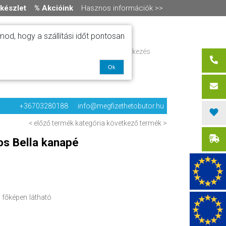
készlet
% Akcióink
Hasznos információk >>
od, hogy a szállítási időt pontosan
ítás
Regisztráció / bejelentkezés
alók
0 termék
-
0 Ft
olat
Ok
+36703280188
info@megfizethetobutor.hu
< előző termék
kategória
következő termék >
os Bella kanapé
 főképen látható