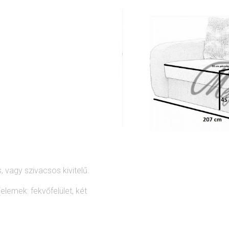
 vagy szivacsos kivitelű.
elemek: fekvőfelület, két