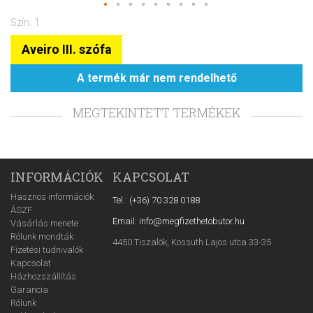
Szín: 1
Aveiro III. szófa
A termék már nem rendelhető
MEGTEKINTETT TERMÉKEK
INFORMÁCIÓK
KAPCSOLAT
Hasznos információk
Tel.: (+36) 70 328 0188
ÁSZF
Email: info@megfizethetobutor.hu
Vásárlás menete
Rólunk mondták
4450 Tiszalök, Kossuth Lajos utca 33-35.
Fizetési tudnivalók
Kapcsolat
Házhozszállítás
Garancia
Rólunk