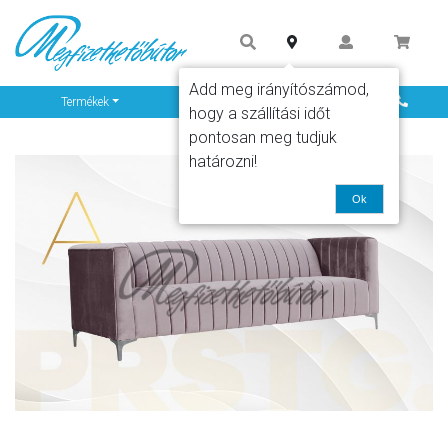
Add meg irányítószámod,
Info
Termékek
hogy a szállítási időt
pontosan meg tudjuk
határozni!
Ok