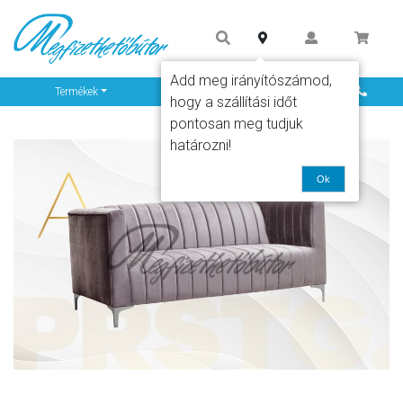
Add meg irányítószámod,
Info
Termékek
hogy a szállítási időt
pontosan meg tudjuk
határozni!
Ok