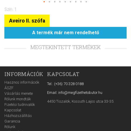
Szín: 1
Aveiro II. szófa
A termék már nem rendelhető
MEGTEKINTETT TERMÉKEK
INFORMÁCIÓK
KAPCSOLAT
Hasznos információk
Tel.: (+36) 70 328 0188
ÁSZF
Email: info@megfizethetobutor.hu
Vásárlás menete
Rólunk mondták
4450 Tiszalök, Kossuth Lajos utca 33-35.
Fizetési tudnivalók
Kapcsolat
Házhozszállítás
Garancia
Rólunk