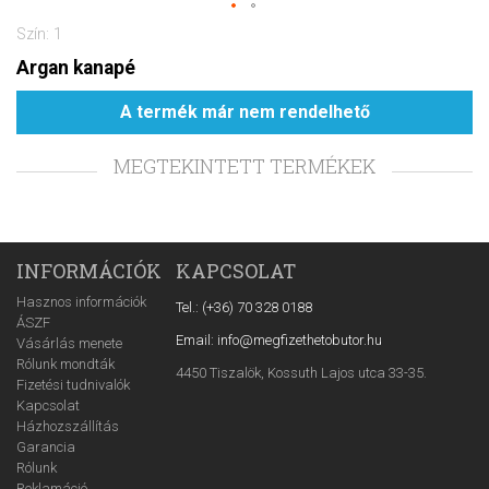
Szín: 1
Argan kanapé
A termék már nem rendelhető
MEGTEKINTETT TERMÉKEK
INFORMÁCIÓK
KAPCSOLAT
Hasznos információk
Tel.: (+36) 70 328 0188
ÁSZF
Email: info@megfizethetobutor.hu
Vásárlás menete
Rólunk mondták
4450 Tiszalök, Kossuth Lajos utca 33-35.
Fizetési tudnivalók
Kapcsolat
Házhozszállítás
Garancia
Rólunk
Reklamáció