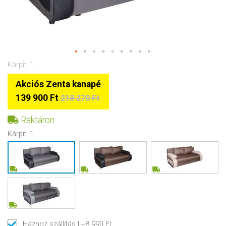
Kárpit: 1.
Akciós Zenta kanapé
139 900 Ft
218 270 Ft
Raktáron
Kárpit:
1.
Házhoz szállítás
| +8 990 Ft