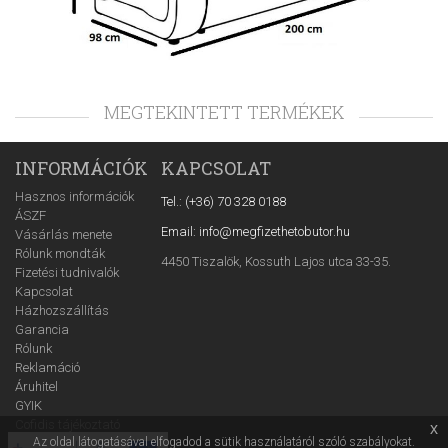
MEGTEKINTETT TERMÉKEK
INFORMÁCIÓK
KAPCSOLAT
Hasznos információk
Tel.: (+36) 70 328 0188
ÁSZF
Email: info@megfizethetobutor.hu
Vásárlás menete
Rólunk mondták
4450 Tiszalök, Kossuth Lajos utca 33-35.
Fizetési tudnivalók
Kapcsolat
Házhozszállítás
Garancia
Rólunk
Reklamáció
Áruhitel
GYIK
Cofidis tájékoztató
x
Az oldal látogatásával elfogadod a sütik használatáról szóló szabályokat.
Adatvédelmi tájékoztató