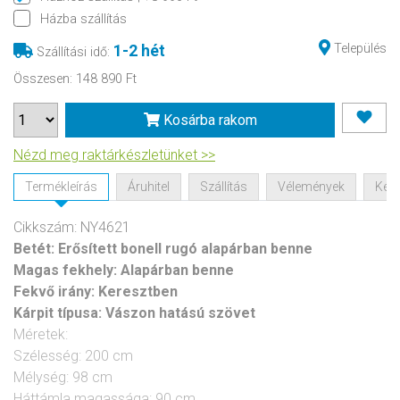
Házba szállítás
Település
1-2 hét
Szállítási idő
:
Összesen
:
148 890 Ft
Kosárba rakom
Nézd meg raktárkészletünket >>
Termékleírás
Áruhitel
Szállítás
Vélemények
Kérd
Cikkszám: NY4621
Betét:
Erősített bonell rugó alapárban benne
Magas fekhely:
Alapárban benne
Fekvő irány:
Keresztben
Kárpit típusa:
Vászon hatású szövet
Méretek:
Szélesség: 200 cm
Mélység: 98 cm
Háttámla magassága: 90 cm