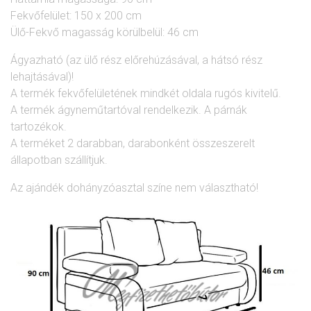
Fekvőfelület: 150 x 200 cm
Ülő-Fekvő magasság körülbelül: 46 cm
Ágyazható (az ülő rész előrehúzásával, a hátsó rész
lehajtásával)!
A termék fekvőfelületének mindkét oldala rugós kivitelű.
A termék ágyneműtartóval rendelkezik. A párnák
tartozékok.
A terméket 2 darabban, darabonként összeszerelt
állapotban szállítjuk.
Az ajándék dohányzóasztal színe nem választható!