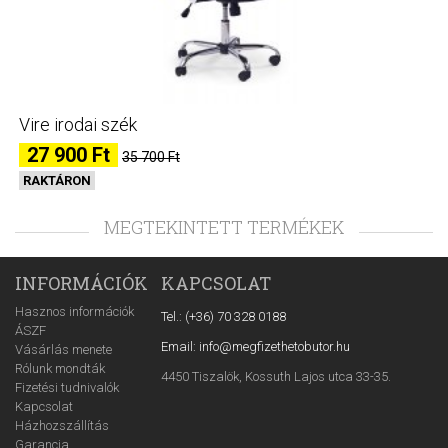
Vire irodai szék
27 900 Ft
35 700 Ft
RAKTÁRON
MEGTEKINTETT TERMÉKEK
INFORMÁCIÓK
KAPCSOLAT
Hasznos információk
Tel.: (+36) 70 328 0188
ÁSZF
Email: info@megfizethetobutor.hu
Vásárlás menete
Rólunk mondták
4450 Tiszalök, Kossuth Lajos utca 33-35.
Fizetési tudnivalók
Kapcsolat
Házhozszállítás
Garancia