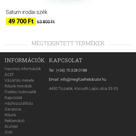
Saturn irodai szék
49 700 Ft
63 800 Ft
MEGTEKINTETT TERMÉKEK
INFORMÁCIÓK
KAPCSOLAT
Hasznos információk
Tel.: (+36) 70 328 0188
ÁSZF
Email: info@megfizethetobutor.hu
Vásárlás menete
Rólunk mondták
4450 Tiszalök, Kossuth Lajos utca 33-35.
Fizetési tudnivalók
Kapcsolat
Házhozszállítás
Garancia
Rólunk
Reklamáció
Áruhitel
GYIK