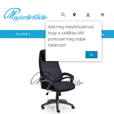
Add meg irányítószámod,
hogy a szállítási időt
Info
Termékek
pontosan meg tudjuk
határozni!
Ok