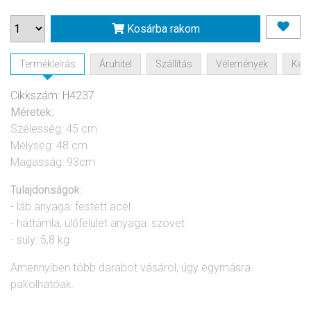
Kosárba rakom
Termékleírás
Áruhitel
Szállítás
Vélemények
Kérd
Cikkszám: H4237
Méretek:
Szélesség: 45 cm
Mélység: 48 cm
Magasság: 93cm
Tulajdonságok:
- láb anyaga: festett acél
- háttámla, ülőfelület anyaga: szövet
- súly: 5,8 kg
Amennyiben több darabot vásárol, úgy egymásra
pakolhatóak.