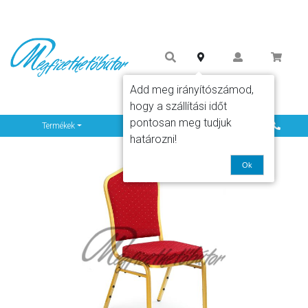
Add meg irányítószámod,
hogy a szállítási időt
pontosan meg tudjuk
Info
Termékek
határozni!
Ok