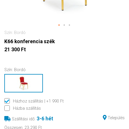
Szín: Bordó
K66 konferencia szék
21 300 Ft
Szín:
Bordó
Házhoz szállítás
| +1 990 Ft
Házba szállítás
Település
3-6 hét
Szállítási idő
:
Összesen
:
23 290 Ft