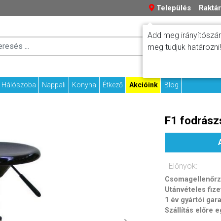
Település
Raktár
Add meg irányítószám
Száll
meg tudjuk határozni!
Fizetési tudniv
Kapcs
Hálószoba
Nappali
Konyha
Étkező
Akcióink
Blog
F1 fodrász
Előnyök:
Csomagellenőrzé
Utánvételes fize
1 év gyártói gar
Szállítás előre 