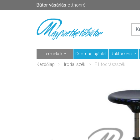
Bútor vásárlás
otthonról
Termékek
Csomag ajánlat
Raktárkészlet
Kezdőlap
Irodai szék
F1 fodrászszék