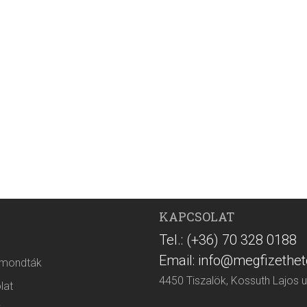
KAPCSOLAT
Tel.: (+36) 70 328 0188
Email: info@megfizethet
 mondták
4450 Tiszalök, Kossuth Lajos u
lat