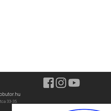
obutor.hu
tca 33-35.