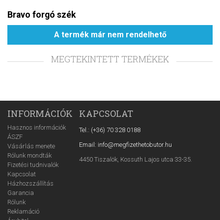
Bravo forgó szék
A termék már nem rendelhető
MEGTEKINTETT TERMÉKEK
INFORMÁCIÓK
KAPCSOLAT
Hasznos információk
Tel.: (+36) 70 328 0188
ÁSZF
Email: info@megfizethetobutor.hu
Vásárlás menete
Rólunk mondták
4450 Tiszalök, Kossuth Lajos utca 33-35.
Fizetési tudnivalók
Kapcsolat
Házhozszállítás
Garancia
Rólunk
Reklamáció