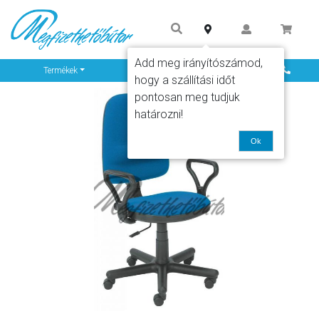
Add meg irányítószámod,
Info
Termékek
hogy a szállítási időt
pontosan meg tudjuk
határozni!
Ok