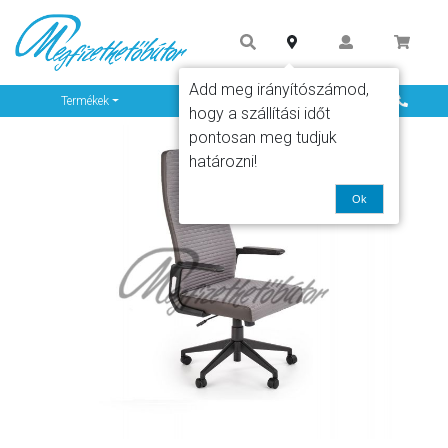
Add meg irányítószámod,
Info
Termékek
hogy a szállítási időt
pontosan meg tudjuk
határozni!
Ok