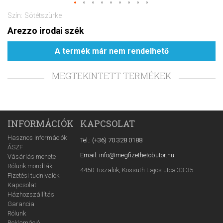
Szín: Sötétszürke
Arezzo irodai szék
A termék már nem rendelhető
MEGTEKINTETT TERMÉKEK
INFORMÁCIÓK
KAPCSOLAT
Hasznos információk
Tel.: (+36) 70 328 0188
ÁSZF
Email: info@megfizethetobutor.hu
Vásárlás menete
Rólunk mondták
4450 Tiszalök, Kossuth Lajos utca 33-35.
Fizetési tudnivalók
Kapcsolat
Házhozszállítás
Garancia
Rólunk
Reklamáció