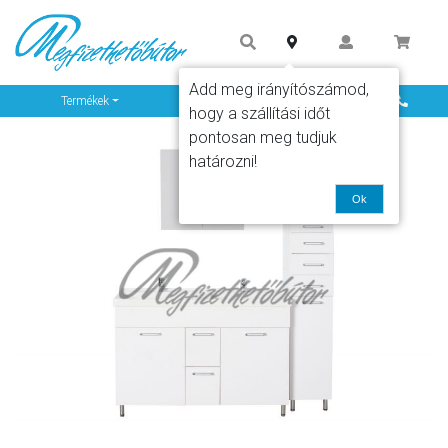
Add meg irányítószámod,
Info
Termékek
hogy a szállítási időt
pontosan meg tudjuk
határozni!
Ok