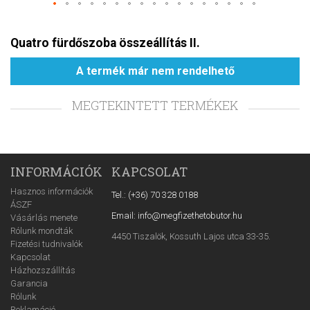
Quatro fürdőszoba összeállítás II.
A termék már nem rendelhető
MEGTEKINTETT TERMÉKEK
INFORMÁCIÓK
KAPCSOLAT
Hasznos információk
Tel.: (+36) 70 328 0188
ÁSZF
Email: info@megfizethetobutor.hu
Vásárlás menete
Rólunk mondták
4450 Tiszalök, Kossuth Lajos utca 33-35.
Fizetési tudnivalók
Kapcsolat
Házhozszállítás
Garancia
Rólunk
Reklamáció