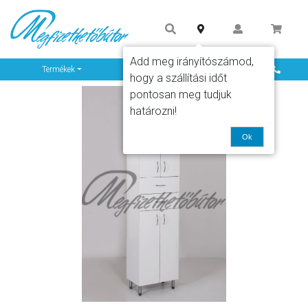
Add meg irányítószámod,
Info
Termékek
hogy a szállítási időt
pontosan meg tudjuk
határozni!
Ok