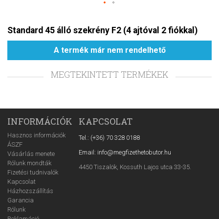
Standard 45 álló szekrény F2 (4 ajtóval 2 fiókkal)
A termék már nem rendelhető
MEGTEKINTETT TERMÉKEK
INFORMÁCIÓK
KAPCSOLAT
Hasznos információk
Tel.: (+36) 70 328 0188
ÁSZF
Email: info@megfizethetobutor.hu
Vásárlás menete
Rólunk mondták
4450 Tiszalök, Kossuth Lajos utca 33-35.
Fizetési tudnivalók
Kapcsolat
Házhozszállítás
Garancia
Rólunk
Reklamáció