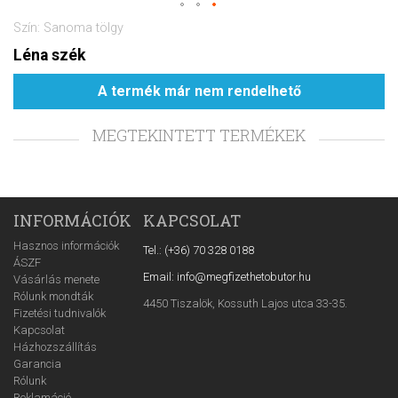
Szín: Sanoma tölgy
Léna szék
A termék már nem rendelhető
MEGTEKINTETT TERMÉKEK
INFORMÁCIÓK
KAPCSOLAT
Hasznos információk
Tel.: (+36) 70 328 0188
ÁSZF
Email: info@megfizethetobutor.hu
Vásárlás menete
Rólunk mondták
4450 Tiszalök, Kossuth Lajos utca 33-35.
Fizetési tudnivalók
Kapcsolat
Házhozszállítás
Garancia
Rólunk
Reklamáció