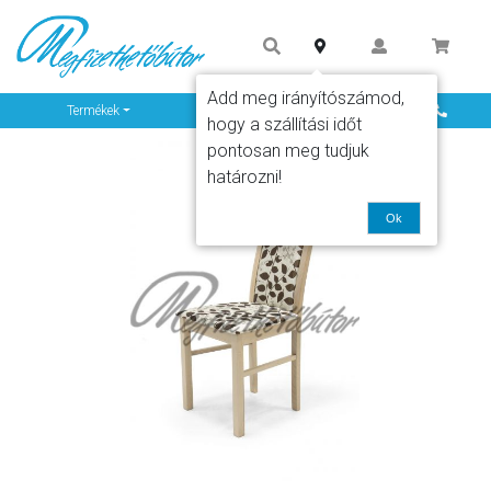
Add meg irányítószámod,
Info
Termékek
hogy a szállítási időt
pontosan meg tudjuk
határozni!
Ok