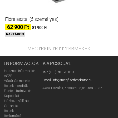
Flóra asztal (6 személyes)
62 900 Ft
81 900 Ft
RAKTÁRON
MEGTEKINTETT TERMÉKEK
INFORMÁCIÓK
KAPCSOLAT
Hasznos információk
Tel.: (+36) 70 328 0188
ÁSZF
Email: info@megfizethetobutor.hu
Vásárlás menete
Rólunk mondták
4450 Tiszalök, Kossuth Lajos utca 33-35.
Fizetési tudnivalók
Kapcsolat
Házhozszállítás
Garancia
Rólunk
Reklamáció