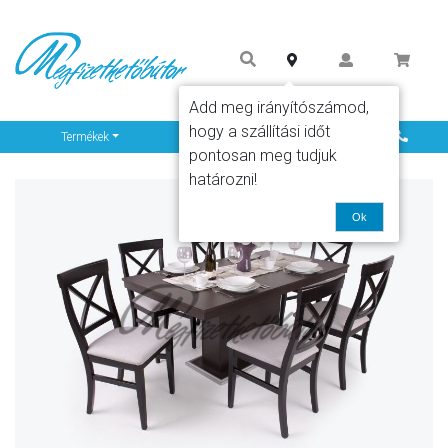
Add meg irányítószámod,
hogy a szállítási időt
Info
Termékek
pontosan meg tudjuk
határozni!
Ok