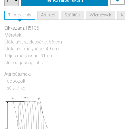
Kosárba rakom
Termékleírás
Áruhitel
Szállítás
Vélemények
Kérd
Cikkszám: H5136
Méretek:
Ülőfelület szélessége: 56 cm
Ülőfelület mélysége: 49 cm
Teljes magasság: 91 cm
Ülő magasság: 50 cm
Attribútumok:
- dobozolt
- súly: 7 kg