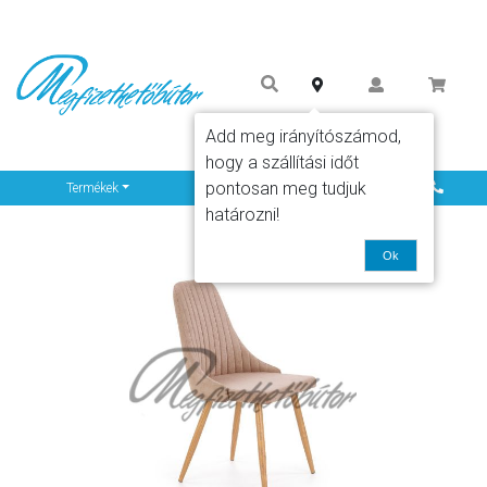
Add meg irányítószámod,
hogy a szállítási időt
pontosan meg tudjuk
Info
Termékek
határozni!
Ok