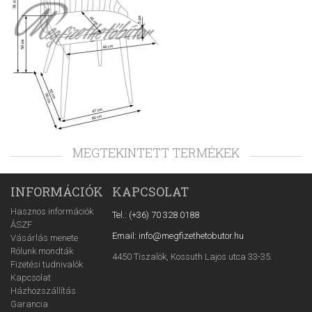
MEGTEKINTETT TERMÉKEK
INFORMÁCIÓK
KAPCSOLAT
Hasznos információk
Tel.: (+36) 70 328 0188
ÁSZF
Email: info@megfizethetobutor.hu
Vásárlás menete
Rólunk mondták
4450 Tiszalök, Kossuth Lajos utca 33-35.
Fizetési tudnivalók
Kapcsolat
Házhozszállítás
Garancia