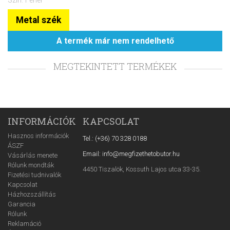
Szín: Fehér
Metal szék
A termék már nem rendelhető
MEGTEKINTETT TERMÉKEK
INFORMÁCIÓK
KAPCSOLAT
Hasznos információk
Tel.: (+36) 70 328 0188
ÁSZF
Email: info@megfizethetobutor.hu
Vásárlás menete
Rólunk mondták
4450 Tiszalök, Kossuth Lajos utca 33-35.
Fizetési tudnivalók
Kapcsolat
Házhozszállítás
Garancia
Rólunk
Reklamáció