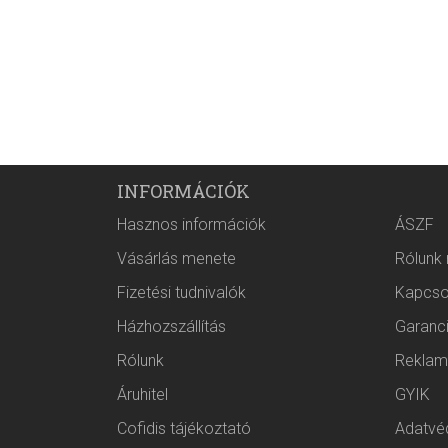
INFORMÁCIÓK
Hasznos információk
ÁSZF
Vásárlás menete
Rólunk
Fizetési tudnivalók
Kapcso
Házhozszállítás
Garanc
Rólunk
Reklam
Áruhitel
GYIK
Cofidis tájékoztató
Adatvéd