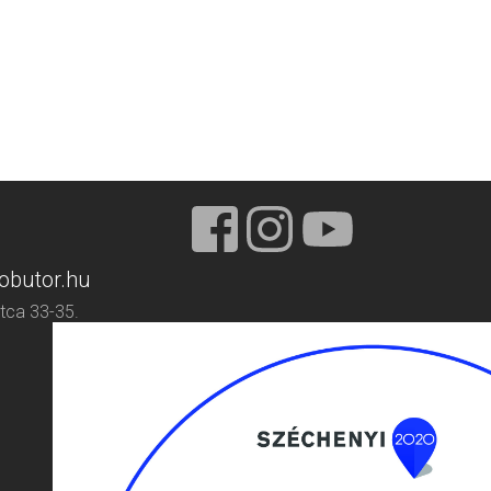
obutor.hu
tca 33-35.