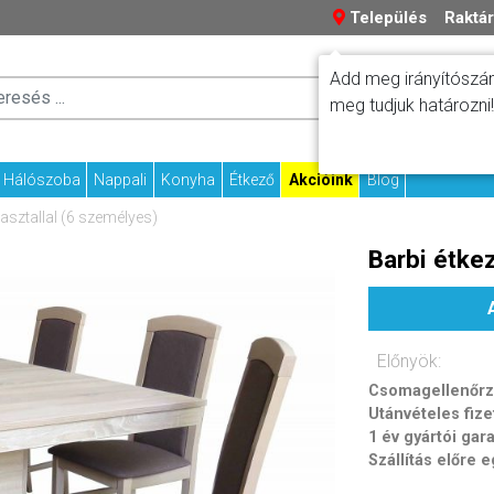
Település
Raktár
Add meg irányítószám
Száll
Fizetési tudniv
meg tudjuk határozni!
Kapcs
Hálószoba
Nappali
Konyha
Étkező
Akcióink
Blog
 asztallal (6 személyes)
Barbi étkez
Előnyök:
Csomagellenőrzé
Utánvételes fize
1 év gyártói gar
Szállítás előre 