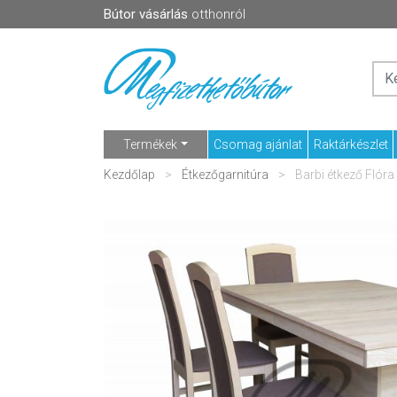
Bútor vásárlás
otthonról
Termékek
Csomag ajánlat
Raktárkészlet
Kezdőlap
Étkezőgarnitúra
Barbi étkező Flóra