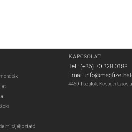
KAPCSOLAT
Tel.: (+36) 70 328 0188
Email: info@megfizethet
 mondták
4450 Tiszalök, Kossuth Lajos u
lat
ia
áció
elmi tájékoztató