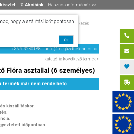
készlet
% Akcióink
Hasznos információk >>
od, hogy a szállítási időt pontosan
ítás
Regisztráció / bejelentkezés
alók
0 termék
-
0 Ft
olat
Ok
+36703280188
info@megfizethetobutor.hu
kategória
következő termék >
ő Flóra asztallal (6 személyes)
A termék már nem rendelhető
s kiszállításkor.
tés.
ancia.
egyeztetett időpontban.