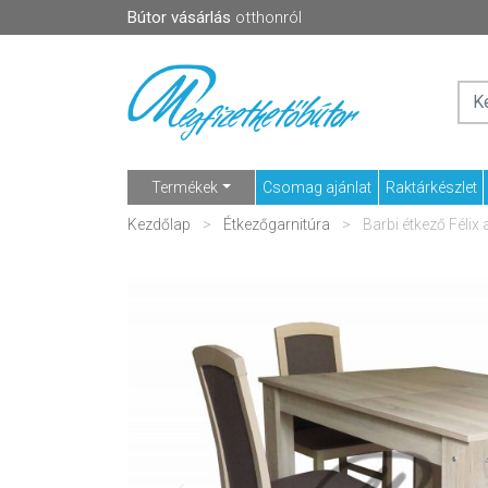
Bútor vásárlás
otthonról
Termékek
Csomag ajánlat
Raktárkészlet
Kezdőlap
Étkezőgarnitúra
Barbi étkező Félix 