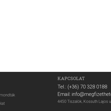
KAPCSOLAT
Tel.: (+36) 70 328 0188
Email: info@megfizethet
 mondták
4450 Tiszalök, Kossuth Lajos u
lat