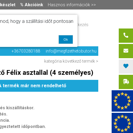
készlet
% Akcióink
Hasznos információk >>
od, hogy a szállítási időt pontosan
ítás
Regisztráció / bejelentkezés
alók
0 termék
-
0 Ft
olat
Ok
+36703280188
info@megfizethetobutor.hu
kategória
következő termék >
ő Félix asztallal (4 személyes)
A termék már nem rendelhető
s kiszállításkor.
tés.
ancia.
egyeztetett időpontban.