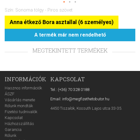
Szín: Sonoma tölgy - Piros szövet
Anna étkező Bora asztallal (6 személyes)
A termék már nem rendelhető
MEGTEKINTETT TERMÉKEK
INFORMÁCIÓK
KAPCSOLAT
Hasznos információk
Tel.: (+36) 70 328 0188
ÁSZF
Email: info@megfizethetobutor.hu
Vásárlás menete
Rólunk mondták
4450 Tiszalök, Kossuth Lajos utca 33-35.
Fizetési tudnivalók
Kapcsolat
Házhozszállítás
Garancia
Rólunk