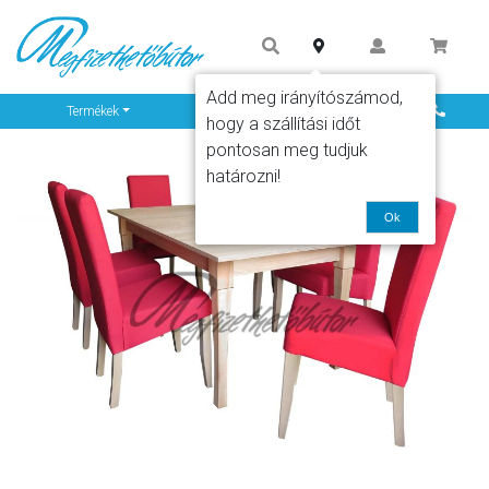
Add meg irányítószámod,
Info
Termékek
hogy a szállítási időt
pontosan meg tudjuk
határozni!
Ok