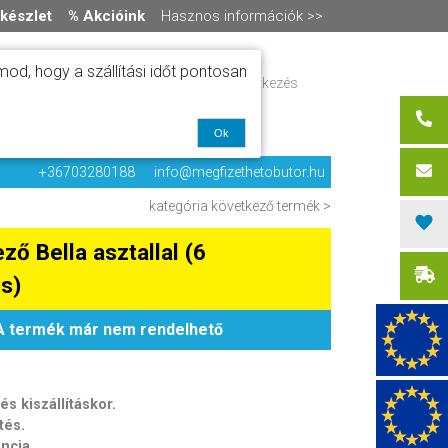
készlet
% Akcióink
Hasznos információk >>
od, hogy a szállítási időt pontosan
ítás
Regisztráció / bejelentkezés
alók
0 termék
-
0 Ft
olat
Ok
+36703280188
info@megfizethetobutor.hu
kategória
következő termék >
ző Bella asztallal (6
s)
A termék már nem rendelhető
s kiszállításkor.
tés.
ancia.