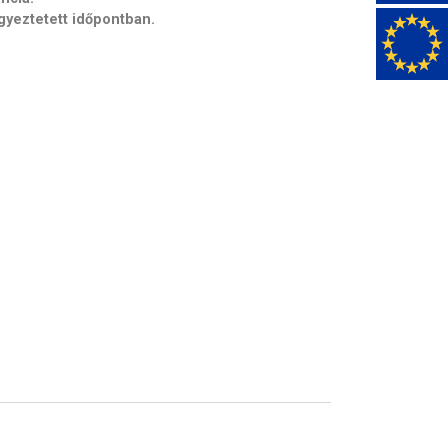
egyeztetett időpontban.
Szín: Sonoma tölgy - Piros szövet