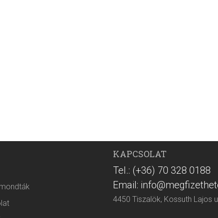
KAPCSOLAT
Tel.: (+36) 70 328 0188
Email: info@megfizethet
 mondták
4450 Tiszalök, Kossuth Lajos u
lat