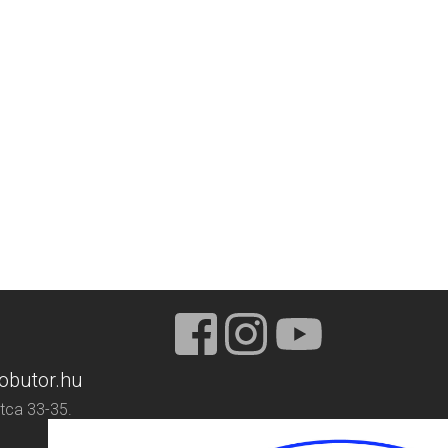
obutor.hu
tca 33-35.