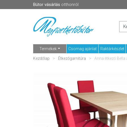
Bútor vásárlás
otthonról
Termékek
Csomag ajánlat
Raktárkészlet
Kezdőlap
Étkezőgarnitúra
Anna étkező Bella 