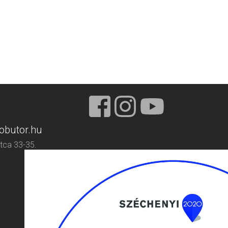
obutor.hu
tca 33-35.