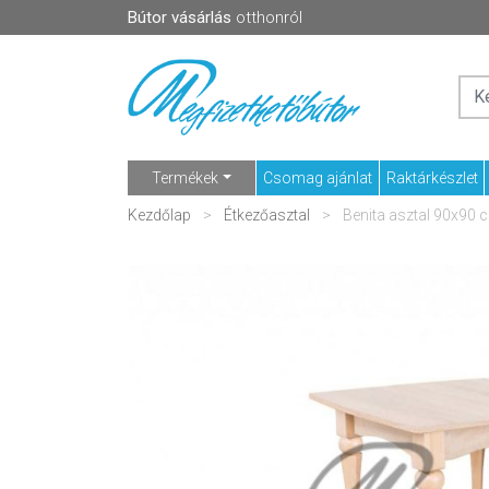
Bútor vásárlás
otthonról
Termékek
Csomag ajánlat
Raktárkészlet
Kezdőlap
Étkezőasztal
Benita asztal 90x90 