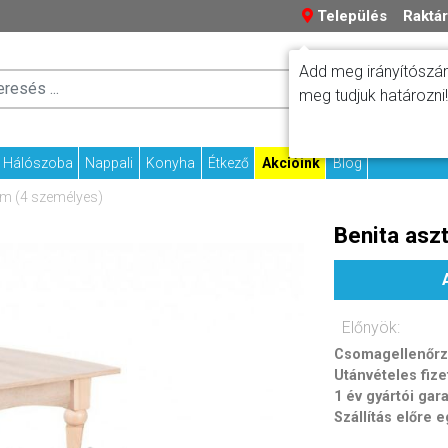
Település
Raktár
Add meg irányítószám
Száll
Fizetési tudniv
meg tudjuk határozni!
Kapcs
Hálószoba
Nappali
Konyha
Étkező
Akcióink
Blog
cm (4 személyes)
Benita asz
Előnyök:
Csomagellenőrzé
Utánvételes fize
1 év gyártói gar
Szállítás előre 