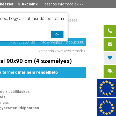
készlet
% Akcióink
Hasznos információk >>
od, hogy a szállítási időt pontosan
ítás
Regisztráció / bejelentkezés
alók
0 termék
-
0 Ft
olat
Ok
+36703280188
info@megfizethetobutor.hu
kategória
következő termék >
tal 90x90 cm (4 személyes)
A termék már nem rendelhető
s kiszállításkor.
tés.
ancia.
egyeztetett időpontban.