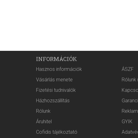
INFORMÁCIÓK
Hasznos információk
ÁSZF
Vásárlás menete
Rólunk
Fizetési tudnivalók
Kapcso
Házhozszállítás
Garanc
Rólunk
Reklam
Áruhitel
GYIK
Cofidis tájékoztató
Adatvéd