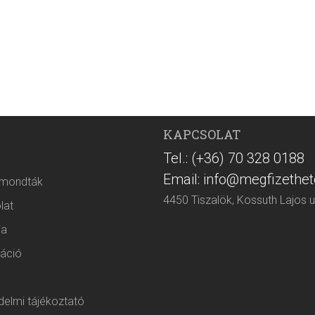
KAPCSOLAT
Tel.: (+36) 70 328 0188
Email: info@megfizethet
 mondták
4450 Tiszalök, Kossuth Lajos u
lat
ia
áció
elmi tájékoztató