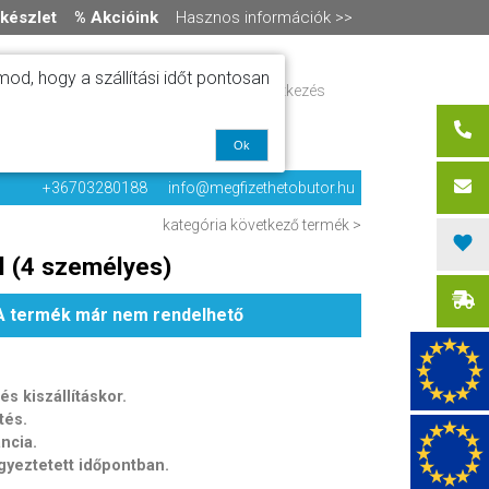
készlet
% Akcióink
Hasznos információk >>
od, hogy a szállítási időt pontosan
ítás
Regisztráció / bejelentkezés
alók
0 termék
-
0 Ft
olat
Ok
+36703280188
info@megfizethetobutor.hu
kategória
következő termék >
al (4 személyes)
A termék már nem rendelhető
s kiszállításkor.
tés.
ancia.
egyeztetett időpontban.