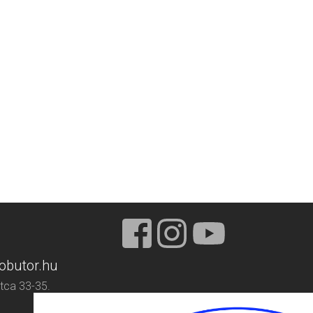
obutor.hu
tca 33-35.