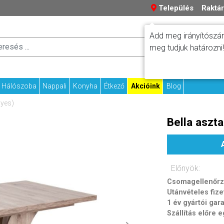
Település
Raktár
Add meg irányítószám
Száll
meg tudjuk határozni!
Fizetési tudniv
Kapcs
Hálószoba
Nappali
Konyha
Étkező
Akcióink
Blog
lyes)
Bella aszt
Előnyök:
Csomagellenőrzé
Utánvételes fize
1 év gyártói gar
Szállítás előre 