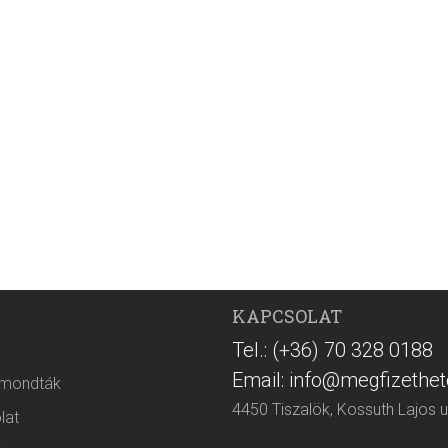
KAPCSOLAT
Tel.: (+36) 70 328 0188
Email: info@megfizethet
 mondták
4450 Tiszalök, Kossuth Lajos u
lat