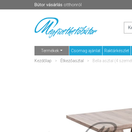
Bútor vásárlás
otthonról
Termékek
Csomag ajánlat
Raktárkészlet
Kezdőlap
Étkezőasztal
Bella asztal (4 szemé