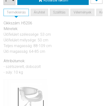
Kosárba rakom
Termékleírás
Áruhitel
Szállítás
Vélemények
Kérd
Cikkszám: H5206
Méretek:
Ülőfelület szélessége: 53 cm
Ülőfelület mélysége: 50 cm
Teljes magasság: 88-109 cm
Ülő magasság: 64-85 cm
Attribútumok:
- szétszerelt, dobozolt
- súly: 10 kg