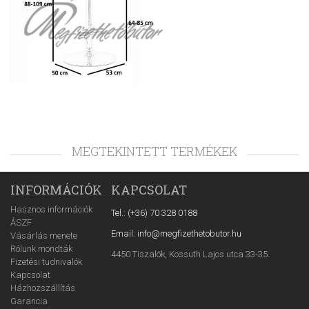
MEGTEKINTETT TERMÉKEK
INFORMÁCIÓK
KAPCSOLAT
Hasznos információk
Tel.: (+36) 70 328 0188
ÁSZF
Email: info@megfizethetobutor.hu
Vásárlás menete
Rólunk mondták
4450 Tiszalök, Kossuth Lajos utca 33-35.
Fizetési tudnivalók
Kapcsolat
Házhozszállítás
Garancia