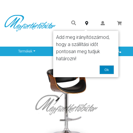
Add meg irányítószámod,
hogy a szállítási időt
pontosan meg tudjuk
Info
Termékek
határozni!
Ok