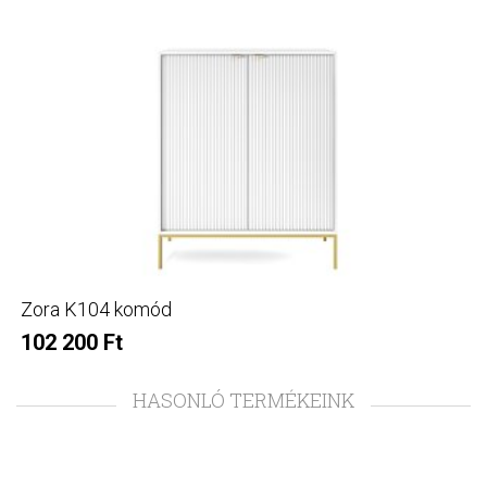
Zora K104 komód
102 200 Ft
HASONLÓ TERMÉKEINK