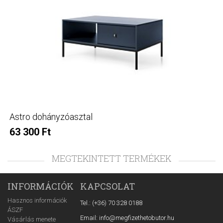
Astro dohányzóasztal
63 300 Ft
MEGTEKINTETT TERMÉKEK
INFORMÁCIÓK
KAPCSOLAT
Hasznos információk
Tel.: (+36) 70 328 0188
ÁSZF
Email: info@megfizethetobutor.hu
Vásárlás menete