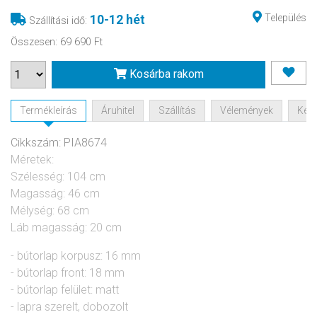
Település
10-12 hét
Szállítási idő
:
Összesen
:
69 690 Ft
Kosárba rakom
Termékleírás
Áruhitel
Szállítás
Vélemények
Kérd
Cikkszám: PIA8674
Méretek:
Szélesség: 104 cm
Magasság: 46 cm
Mélység: 68 cm
Láb magasság: 20 cm
- bútorlap korpusz: 16 mm
- bútorlap front: 18 mm
- bútorlap felület: matt
- lapra szerelt, dobozolt