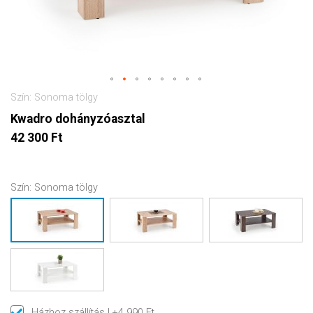
Szín: Sonoma tölgy
Kwadro dohányzóasztal
42 300 Ft
Szín:
Sonoma tölgy
Házhoz szállítás
| +4 990 Ft