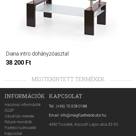
Diana intro dohányzóasztal
38 200 Ft
MEGTEKINTETT TERMÉKEK
INFORMÁCIÓK
KAPCSOLAT
Hasznos információk
Tel.: (+36) 70 328 0188
ÁSZF
Email: info@megfizethetobutor.hu
Vásárlás menete
Rólunk mondták
4450 Tiszalök, Kossuth Lajos utca 33-35.
Fizetési tudnivalók
Kapcsolat