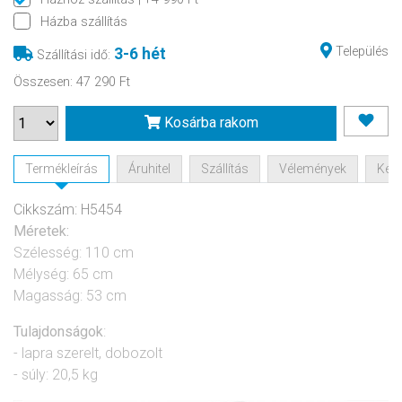
Házba szállítás
Település
3-6 hét
Szállítási idő
:
Összesen
:
47 290 Ft
Kosárba rakom
Termékleírás
Áruhitel
Szállítás
Vélemények
Kérd
Cikkszám: H5454
Méretek:
Szélesség: 110 cm
Mélység: 65 cm
Magasság: 53 cm
Tulajdonságok
:
- lapra szerelt, dobozolt
- súly: 20,5 kg