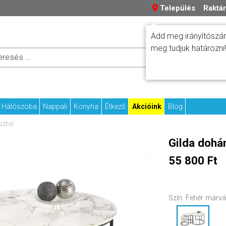
Település
Raktár
Add meg irányítószám
meg tudjuk határozni!
Száll
Fizetési tudniv
Kapcs
Hálószoba
Nappali
Konyha
Étkező
Akcióink
Blog
ztal
Gilda dohá
55 800 Ft
Szín:
Fehér márvá