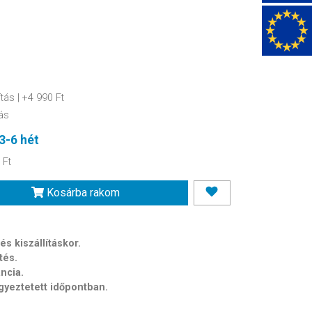
ítás
| +4 990 Ft
ás
3-6 hét
 Ft
Kosárba rakom
s kiszállításkor.
tés.
ancia.
egyeztetett időpontban.