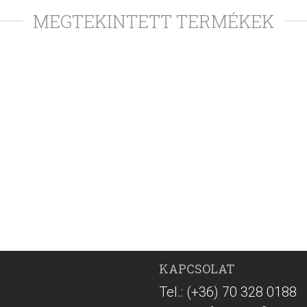
MEGTEKINTETT TERMÉKEK
KAPCSOLAT
Tel.: (+36) 70 328 0188