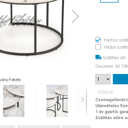
Házhoz száll
Házba szállít
Szállítási idő
:
Összesen
:
60 790
vány-Fekete
Előnyök:
Csomagellenőrzé
Utánvételes fize
1 év gyártói gar
Szállítás előre 