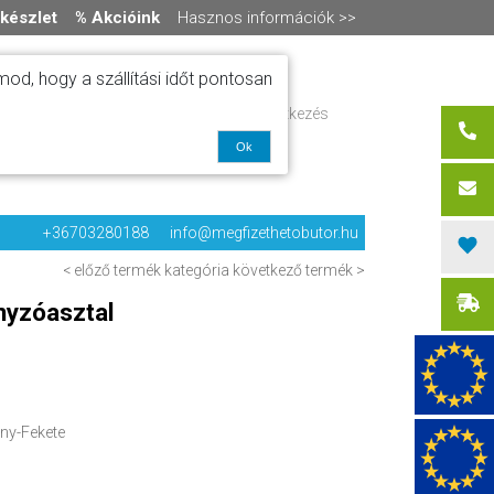
készlet
% Akcióink
Hasznos információk >>
od, hogy a szállítási időt pontosan
ítás
Regisztráció / bejelentkezés
alók
0 termék
-
0 Ft
olat
Ok
+36703280188
info@megfizethetobutor.hu
< előző termék
kategória
következő termék >
nyzóasztal
ny-Fekete