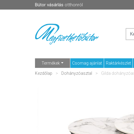
Bútor vásárlás
otthonról
Termékek
Csomag ajánlat
Raktárkészlet
Kezdőlap
Dohányzóasztal
Gilda dohányzóas