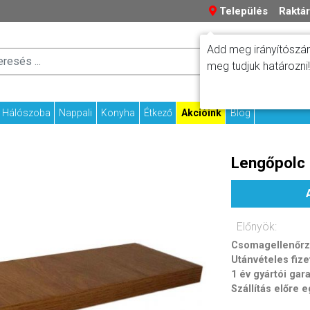
Település
Raktár
Add meg irányítószám
Száll
Fizetési tudniv
meg tudjuk határozni!
Kapcs
Hálószoba
Nappali
Konyha
Étkező
Akcióink
Blog
Lengőpolc
Előnyök:
Csomagellenőrzé
Utánvételes fize
1 év gyártói gar
Szállítás előre 