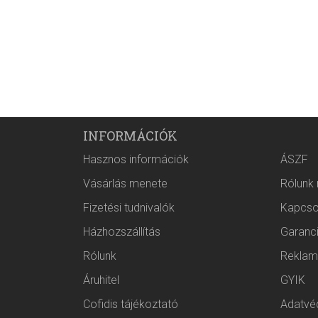
INFORMÁCIÓK
Hasznos információk
ÁSZF
Vásárlás menete
Rólunk
Fizetési tudnivalók
Kapcso
Házhozszállítás
Garanc
Rólunk
Reklam
Áruhitel
GYIK
Cofidis tájékoztató
Adatvéd