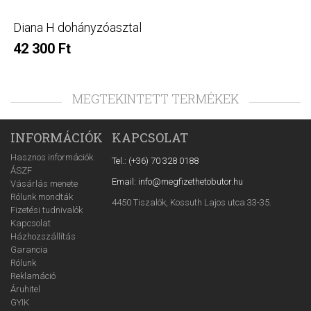
Diana H dohányzóasztal
42 300 Ft
MEGTEKINTETT TERMÉKEK
INFORMÁCIÓK
KAPCSOLAT
Hasznos információk
Tel.: (+36) 70 328 0188
ÁSZF
Email: info@megfizethetobutor.hu
Vásárlás menete
Rólunk mondták
4450 Tiszalök, Kossuth Lajos utca 33-35.
Fizetési tudnivalók
Kapcsolat
Házhozszállítás
Garancia
Rólunk
Reklamáció
Áruhitel
GYIK