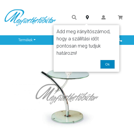
Add meg irányítószámod,
hogy a szállítási időt
Info
Termékek
pontosan meg tudjuk
határozni!
Ok