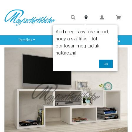
Add meg irányítószámod,
hogy a szállítási időt
Info
Termékek
pontosan meg tudjuk
határozni!
Ok