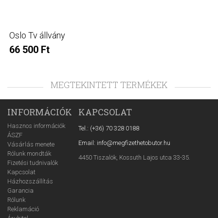
Oslo Tv állvány
66 500 Ft
MEGTEKINTETT TERMÉKEK
INFORMÁCIÓK
KAPCSOLAT
Hasznos információk
Tel.: (+36) 70 328 0188
ÁSZF
Email: info@megfizethetobutor.hu
Vásárlás menete
Rólunk mondták
4450 Tiszalök, Kossuth Lajos utca 33-35.
Fizetési tudnivalók
Kapcsolat
Házhozszállítás
Garancia
Rólunk
Reklamáció