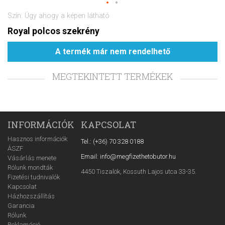
Szín: Úgy ahogy a képen látható
Royal polcos szekrény
A termék már nem rendelhető
MEGTEKINTETT TERMÉKEK
INFORMÁCIÓK
KAPCSOLAT
Hasznos információk
Tel.: (+36) 70 328 0188
ÁSZF
Email: info@megfizethetobutor.hu
Vásárlás menete
Rólunk mondták
4450 Tiszalök, Kossuth Lajos utca 33-35.
Fizetési tudnivalók
Kapcsolat
Házhozszállítás
Garancia
Rólunk
Reklamáció