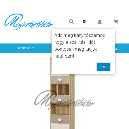
Add meg irányítószámod,
hogy a szállítási időt
Info
Termékek
pontosan meg tudjuk
határozni!
Ok