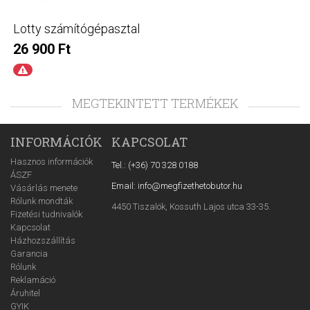
Lotty számítógépasztal
26 900 Ft
MEGTEKINTETT TERMÉKEK
INFORMÁCIÓK
KAPCSOLAT
Hasznos információk
Tel.: (+36) 70 328 0188
ÁSZF
Email: info@megfizethetobutor.hu
Vásárlás menete
Rólunk mondták
4450 Tiszalök, Kossuth Lajos utca 33-35.
Fizetési tudnivalók
Kapcsolat
Házhozszállítás
Garancia
Rólunk
Reklamáció
Áruhitel
GYIK