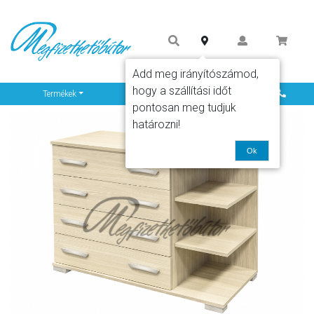
Add meg irányítószámod,
hogy a szállítási időt
Info
Termékek
pontosan meg tudjuk
határozni!
Ok