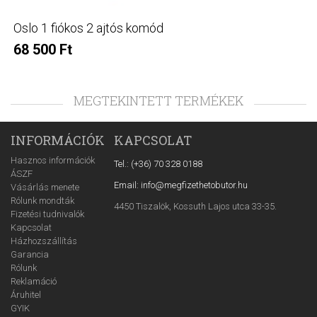
Oslo 1 fiókos 2 ajtós komód
68 500 Ft
MEGTEKINTETT TERMÉKEK
INFORMÁCIÓK
KAPCSOLAT
Hasznos információk
Tel.: (+36) 70 328 0188
ÁSZF
Email: info@megfizethetobutor.hu
Vásárlás menete
Rólunk mondták
4450 Tiszalök, Kossuth Lajos utca 33-35.
Fizetési tudnivalók
Kapcsolat
Házhozszállítás
Garancia
Rólunk
Reklamáció
Áruhitel
GYIK