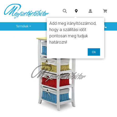
Add meg irányítószámod,
Info
Termékek
hogy a szállítási időt
pontosan meg tudjuk
határozni!
Ok