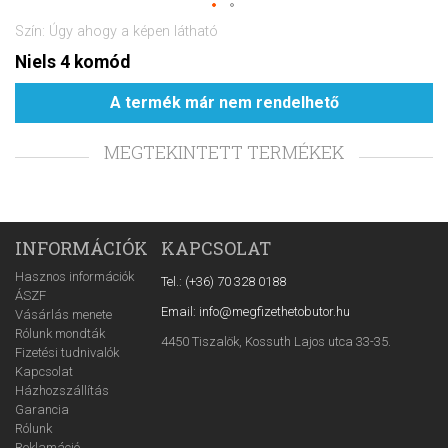
Szín: Úgy ahogy a képen látható
Niels 4 komód
A termék már nem rendelhető
MEGTEKINTETT TERMÉKEK
INFORMÁCIÓK
KAPCSOLAT
Hasznos információk
Tel.: (+36) 70 328 0188
ÁSZF
Email: info@megfizethetobutor.hu
Vásárlás menete
Rólunk mondták
4450 Tiszalök, Kossuth Lajos utca 33-35.
Fizetési tudnivalók
Kapcsolat
Házhozszállítás
Garancia
Rólunk
Reklamáció