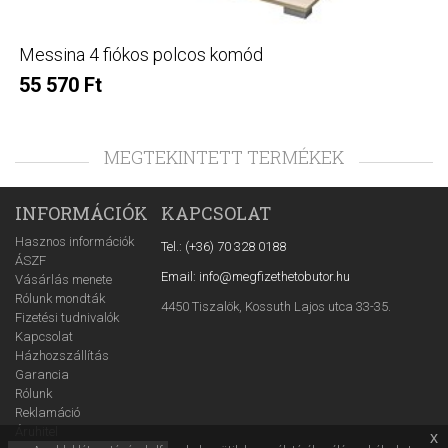
Messina 4 fiókos polcos komód
55 570 Ft
MEGTEKINTETT TERMÉKEK
INFORMÁCIÓK
KAPCSOLAT
Hasznos információk
Tel.: (+36) 70 328 0188
ÁSZF
Email: info@megfizethetobutor.hu
Vásárlás menete
Rólunk mondták
4450 Tiszalök, Kossuth Lajos utca 33-35.
Fizetési tudnivalók
Kapcsolat
Házhozszállítás
Garancia
Rólunk
Reklamáció
Áruhitel
x