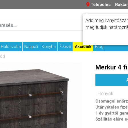
Település
Raktár
Add meg irányítószám
Száll
Fizetési tudniv
meg tudjuk határozni!
Kapcs
Hálószoba
Nappali
Konyha
Étkező
Akcióink
Blog
mód
Merkur 4 f
Előnyök:
Csomagellenőrzé
Utánvételes fize
1 év gyártói gar
Szállítás előre 