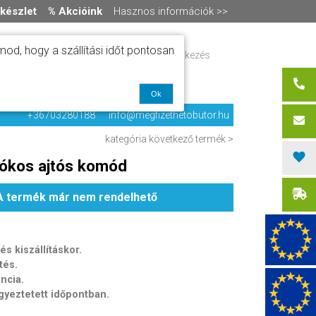
készlet
% Akcióink
Hasznos információk >>
od, hogy a szállítási időt pontosan
ítás
Regisztráció / bejelentkezés
alók
0 termék
-
0 Ft
olat
Ok
+36703280188
info@megfizethetobutor.hu
kategória
következő termék >
iókos ajtós komód
A termék már nem rendelhető
s kiszállításkor.
tés.
ancia.
egyeztetett időpontban.