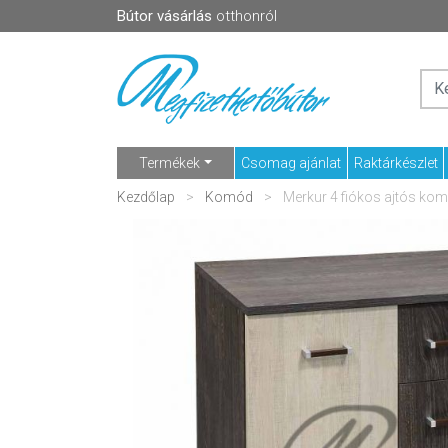
Bútor vásárlás
otthonról
Termékek
Csomag ajánlat
Raktárkészlet
Kezdőlap
Komód
Merkur 4 fiókos ajtós ko