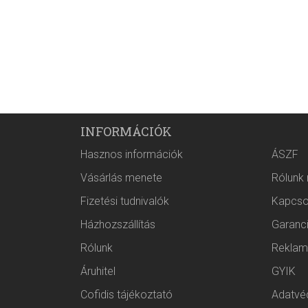
INFORMÁCIÓK
Hasznos információk
ÁSZF
Vásárlás menete
Rólunk
Fizetési tudnivalók
Kapcso
Házhozszállítás
Garanc
Rólunk
Reklam
Áruhitel
GYIK
Cofidis tájékoztató
Adatvéd