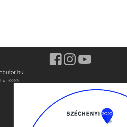
obutor.hu
tca 33-35.