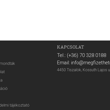
KAPCSOLAT
Tel.: (+36) 70 328 0188
Email: info@megfizethet
 mondták
4450 Tiszalök, Kossuth Lajos u
lat
ia
áció
elmi tájékoztató