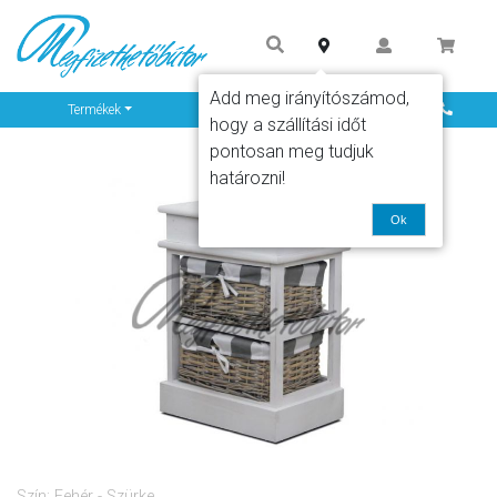
Add meg irányítószámod,
Info
Termékek
hogy a szállítási időt
pontosan meg tudjuk
határozni!
Ok
Szín: Fehér - Szürke