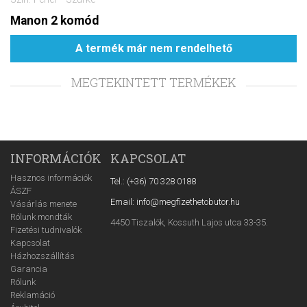
Manon 2 komód
A termék már nem rendelhető
MEGTEKINTETT TERMÉKEK
INFORMÁCIÓK
KAPCSOLAT
Hasznos információk
Tel.: (+36) 70 328 0188
ÁSZF
Email: info@megfizethetobutor.hu
Vásárlás menete
Rólunk mondták
4450 Tiszalök, Kossuth Lajos utca 33-35.
Fizetési tudnivalók
Kapcsolat
Házhozszállítás
Garancia
Rólunk
Reklamáció